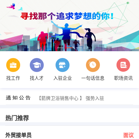
找工作
找人才
入驻企业
一句话信息
职场资讯
郑先生 发布 [客户经理 ] 招聘信息
【磐安县万佳橡胶厂 】 强势入驻
【磐安县丰源工艺礼品厂 】 强势入驻
【箭牌卫浴销售中心 】 强势入驻
【磐安世友地板 】 强势入驻
【磐安县佳成塑料有限公司 】 强势入驻
方晓 发布 [外贸接单员 ] 招聘信息
热门推荐
方晓 发布 [预算员 ] 招聘信息
方晓 发布 [仓管员 ] 招聘信息
王建中 发布 [财务会计 ] 招聘信息
外贸接单员
面议