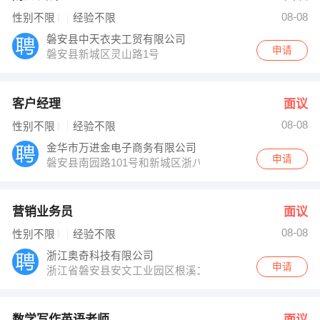
08-08
性别不限
经验不限
磐安县中天衣夹工贸有限公司
申请
磐安县新城区灵山路1号
客户经理
面议
08-08
性别不限
经验不限
金华市万进金电子商务有限公司
申请
磐安县南园路101号和新城区浙八味市场内30幢01-3室
营销业务员
面议
08-08
性别不限
经验不限
浙江奥奇科技有限公司
申请
浙江省磐安县安文工业园区根溪二路8号
数学写作英语老师
面议