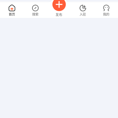
业务员
面议
首页
搜索
入驻
我的
发布
08-08
性别不限
经验不限
磐安世友地板
申请
上亨堂国际建材城
注塑吹塑技术员兼厂长
面议
招聘信息
求职简历
08-08
性别不限
经验不限
磐安县佳成塑料有限公司
申请
下应工业区花溪路62号
餐饮服务员
面议
08-08
性别不限
经验不限
磐安县金山铂宫饭店
申请
磐安县尖山镇同心街111号