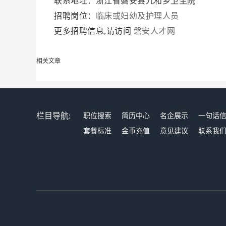
联系地址：浙江省磐安县九和乡卫生院
招聘岗位：
临床或妇幼及护理人员
更多招聘信息,请访问
磐安人才网
相关文章
栏目导航:
职位搜索
简历中心
名企展示
一句话
套餐标准
金币充值
意见建议
联系我